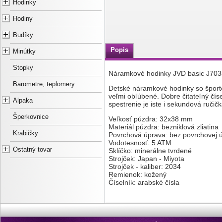
Hodinky
Hodiny
Budíky
Popis
Minútky
Stopky
Náramkové hodinky JVD basic J703
Barometre, teplomery
Detské náramkové hodinky so šport
veľmi obľúbené. Dobre čitateľný čís
Alpaka
spestrenie je iste i sekundová ručičk
Šperkovnice
Veľkosť púzdra: 32x38 mm
Materiál púzdra: bezniklová zliatina
Krabičky
Povrchová úprava: bez povrchovej 
Vodotesnosť: 5 ATM
Ostatný tovar
Sklíčko: minerálne tvrdené
Strojček: Japan - Miyota
Strojček - kaliber: 2034
Remienok: kožený
Číselník: arabské čísla