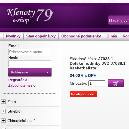
Novinky
Stav objednávky
Obchodné podmienky
O nás
Kon
Email
Heslo
Skladové číslo:
J7038.1
Detské hodinky JVD J7038.1
basketbalista
Prihlásenie
34,00
€ s DPH
Registrácia
Množstvo
Zabudnuté heslo
Zlato
Striebro
Chirurgická oceľ