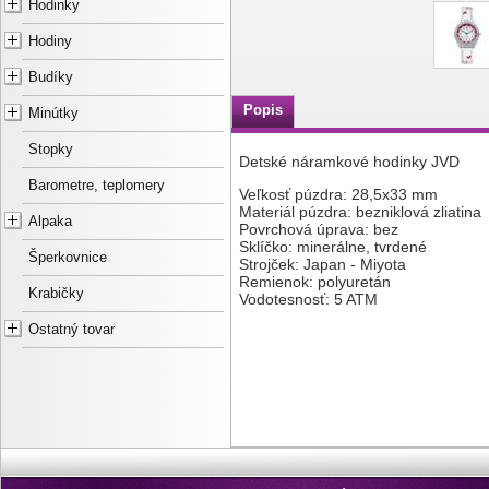
Hodinky
Hodiny
Budíky
Popis
Minútky
Stopky
Detské náramkové hodinky JVD
Barometre, teplomery
Veľkosť púzdra: 28,5x33 mm
Materiál púzdra: bezniklová zliatina
Alpaka
Povrchová úprava: bez
Sklíčko: minerálne, tvrdené
Šperkovnice
Strojček: Japan - Miyota
Remienok: polyuretán
Krabičky
Vodotesnosť: 5 ATM
Ostatný tovar