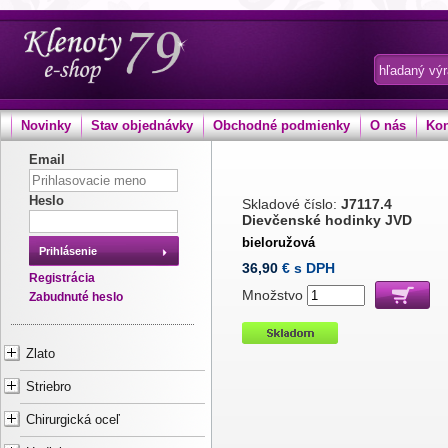
Novinky
Stav objednávky
Obchodné podmienky
O nás
Kon
Email
Heslo
Skladové číslo:
J7117.4
Dievčenské hodinky JVD
bieloružová
Prihlásenie
36,90
€ s DPH
Registrácia
Množstvo
Zabudnuté heslo
Zlato
Striebro
Chirurgická oceľ