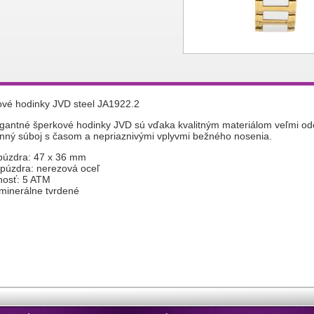
vé hodinky JVD steel JA1922.2
egantné šperkové hodinky JVD sú vďaka kvalitným materiálom veľmi odo
ný súboj s časom a nepriaznivými vplyvmi bežného nosenia.
púzdra: 47 x 36 mm
 púzdra: nerezová oceľ
nosť: 5 ATM
 minerálne tvrdené