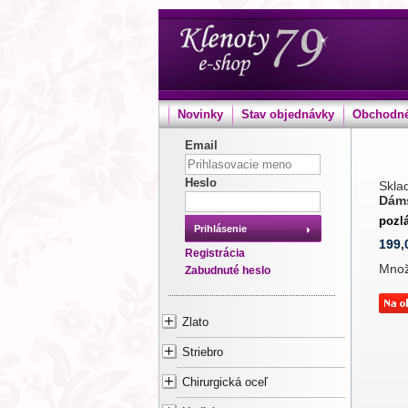
Novinky
Stav objednávky
Obchodné
Email
Heslo
Sklad
Dám
pozl
Prihlásenie
199,
Registrácia
Mno
Zabudnuté heslo
Zlato
Striebro
Chirurgická oceľ