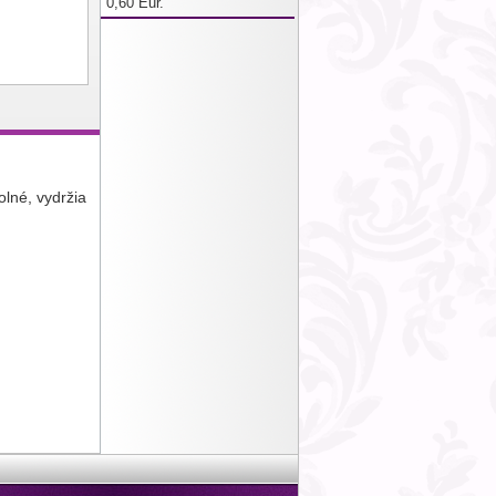
0,60 Eur.
lné, vydržia