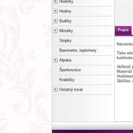
Hodinky
Hodiny
Budíky
Popis
Minútky
Stopky
Náramko
Barometre, teplomery
Tieto el
každoden
Alpaka
Veľkosť 
Šperkovnice
Materiál
Vodotes
Krabičky
Sklíčko:
Ostatný tovar