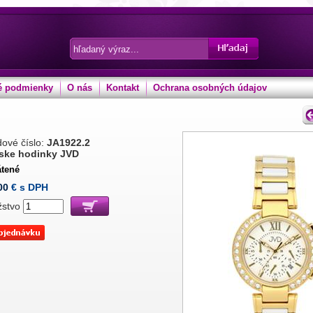
 podmienky
O nás
Kontakt
Ochrana osobných údajov
ové číslo:
JA1922.2
ske hodinky JVD
átené
00
€ s DPH
žstvo