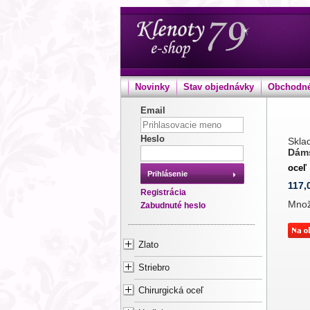
Novinky
Stav objednávky
Obchodné
Email
Heslo
Sklad
Dáms
oceľ
Prihlásenie
117,
Registrácia
Mno
Zabudnuté heslo
Zlato
Striebro
Chirurgická oceľ