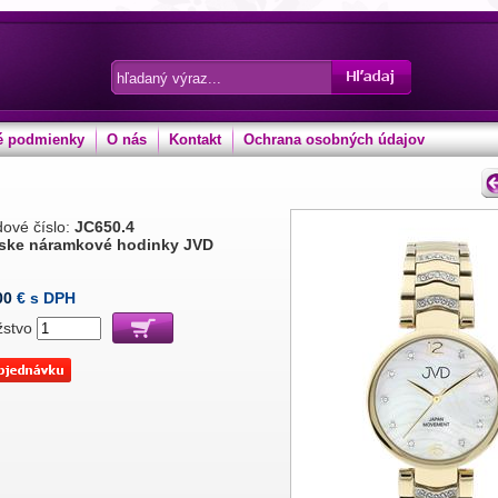
 podmienky
O nás
Kontakt
Ochrana osobných údajov
ové číslo:
JC650.4
ke náramkové hodinky JVD
00
€ s DPH
žstvo