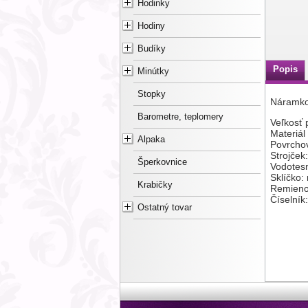
Hodinky
Hodiny
Budíky
Popis
Minútky
Stopky
Náramko
Barometre, teplomery
Veľkosť
Materiál
Alpaka
Povrcho
Strojček
Šperkovnice
Vodotes
Sklíčko:
Krabičky
Remieno
Číselník
Ostatný tovar