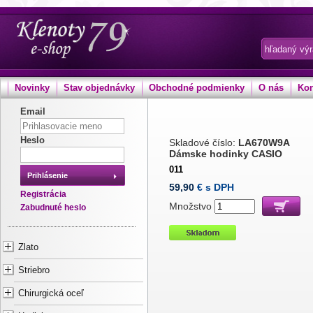
Novinky
Stav objednávky
Obchodné podmienky
O nás
Kon
Email
Heslo
Skladové číslo:
LA670W9A
Dámske hodinky CASIO
011
Prihlásenie
59,90
€ s DPH
Registrácia
Množstvo
Zabudnuté heslo
Zlato
Striebro
Chirurgická oceľ