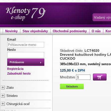
Novinky
Stav objednávky
Obchodné podmienky
O nás
Kon
Email
Heslo
Skladové číslo:
LCT4020
Drevené kukučkové hodiny L
CUCKOO
Prihlásenie
385x198x113 mm, svetelný senzo
Registrácia
125,00
€ s DPH
Zabudnuté heslo
Množstvo
Zlato
Striebro
Chirurgická oceľ