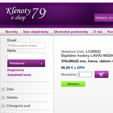
Novinky
Stav objednávky
Obchodné podmienky
O nás
Kon
Email
Heslo
Skladové číslo:
LCX0011
Digitálne hodiny LAVVU MOD
370x180x22 mm, čierne, rádiom 
Prihlásenie
96,00
€ s DPH
Registrácia
Množstvo
Zabudnuté heslo
Zlato
Striebro
Chirurgická oceľ