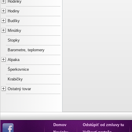
Hodinky
Hodiny
Budíky
Minútky
Stopky
Barometre, teplomery
Alpaka
Šperkovnice
Krabičky
Ostatný tovar
Domov
Odstúpiť od zmluvy tu