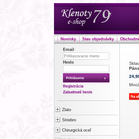
Novinky
Stav objednávky
Obchodné
Email
Heslo
Sklad
Páns
24,9
Prihlásenie
Mno
Registrácia
Zabudnuté heslo
Zlato
Striebro
Chirurgická oceľ