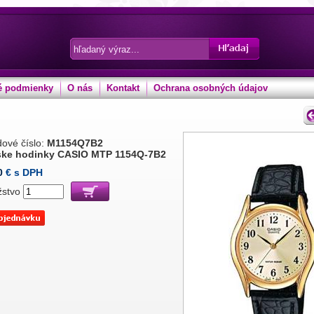
 podmienky
O nás
Kontakt
Ochrana osobných údajov
ové číslo:
M1154Q7B2
ke hodinky CASIO MTP 1154Q-7B2
0
€ s DPH
žstvo