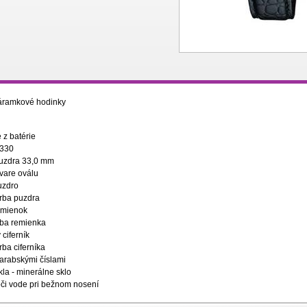
áramkové hodinky
 z batérie
1330
uzdra 33,0 mm
tvare oválu
uzdro
arba puzdra
emienok
rba remienka
ciferník
rba ciferníka
 arabskými číslami
kla - minerálne sklo
či vode pri bežnom nosení