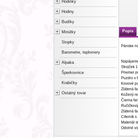
Hodinky
Hodiny
Budíky
Popis
Minútky
Stopky
Pánske n
Barometre, teplomery
Napájanie
Alpaka
Strojček 
Priemer p
Šperkovnice
Puzdro v 
Krabičky
Kovové p
Zlátená f
Ostatný tovar
Kožený r
Čierna fa
Ručičkový 
Zlátená fa
Ciferník s
Materiál s
Odolné vo