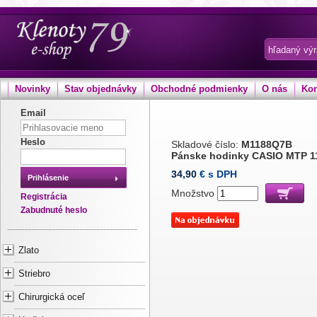
Novinky
Stav objednávky
Obchodné podmienky
O nás
Kon
Email
Heslo
Skladové číslo:
M1188Q7B
Pánske hodinky CASIO MTP 1
34,90
€ s DPH
Prihlásenie
Množstvo
Registrácia
Zabudnuté heslo
Zlato
Striebro
Chirurgická oceľ