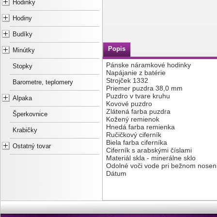
Hodinky
Hodiny
Budíky
Popis
Minútky
Pánske náramkové hodinky
Stopky
Napájanie z batérie
Strojček 1332
Barometre, teplomery
Priemer puzdra 38,0 mm
Puzdro v tvare kruhu
Alpaka
Kovové puzdro
Zlátená farba puzdra
Šperkovnice
Kožený remienok
Hnedá farba remienka
Krabičky
Ručičkový ciferník
Biela farba ciferníka
Ostatný tovar
Ciferník s arabskými číslami
Materiál skla - minerálne sklo
Odolné voči vode pri bežnom nosen
Dátum