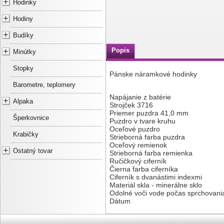
Hodinky
Hodiny
Budíky
Popis
Minútky
Stopky
Pánske náramkové hodinky
Barometre, teplomery
Napájanie z batérie
Alpaka
Strojček 3716
Priemer puzdra 41,0 mm
Šperkovnice
Puzdro v tvare kruhu
Oceľové puzdro
Krabičky
Strieborná farba puzdra
Oceľový remienok
Ostatný tovar
Strieborná farba remienka
Ručičkový ciferník
Čierna farba ciferníka
Ciferník s dvanástimi indexmi
Materiál skla - minerálne sklo
Odolné voči vode počas sprchovani
Dátum