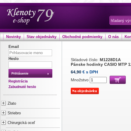
Novinky
Stav objednávky
Obchodné podmienky
O nás
Kon
Email
Heslo
Skladové číslo:
M1228D1A
Pánske hodinky CASIO MTP 1
64,90
€ s DPH
Prihlásenie
Množstvo
Registrácia
Zabudnuté heslo
Zlato
Striebro
Chirurgická oceľ