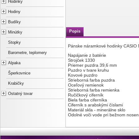
Hodinky
Hodiny
Budíky
Popis
Minútky
Stopky
Pánske náramkové hodinky CASIO
Barometre, teplomery
Napájanie z batérie
Strojček 1330
Alpaka
Priemer puzdra 39,6 mm
Puzdro v tvare kruhu
Šperkovnice
Kovové puzdro
Strieborná farba puzdra
Krabičky
Oceľový remienok
Strieborná farba remienka
Ostatný tovar
Ručičkový ciferník
Biela farba ciferníka
Ciferník s arabskými číslami
Materiál skla - minerálne sklo
Odolné voči vode pri bežnom nosen