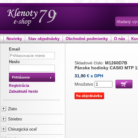
Novinky
Stav objednávky
Obchodné podmienky
O nás
Kon
Email
Heslo
Skladové číslo:
M1260D7B
Pánske hodinky CASIO MTP 1
31,90
€ s DPH
Prihlásenie
Množstvo
Registrácia
Zabudnuté heslo
Zlato
Striebro
Chirurgická oceľ