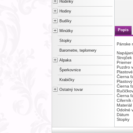
Hodinky
Hodiny
Budíky
Popis
Minútky
Stopky
Pánske 
Barometre, teplomery
Napájani
Strojček
Alpaka
Priemer
Puzdro v
Šperkovnice
Plastové
Čierna f
Krabičky
Plastový
Čierna f
Ostatný tovar
Ručičkov
Čierna f
Ciferník
Materiál 
Odolné v
Dátum
Stopky