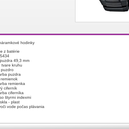
náramkové hodinky
e z batérie
 5434
 puzdra 49,3 mm
 tvare kruhu
 puzdro
arba puzdra
 remienok
arba remienka
ý ciferník
arba ciferníka
 so štyrmi indexmi
skla - plast
oči vode počas plávania