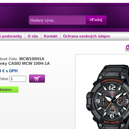
 podmienky
O nás
Kontakt
Ochrana osobných údajov
ové číslo:
MCW100H1A
inky CASIO MCW 100H-1A
0
€ s DPH
žstvo