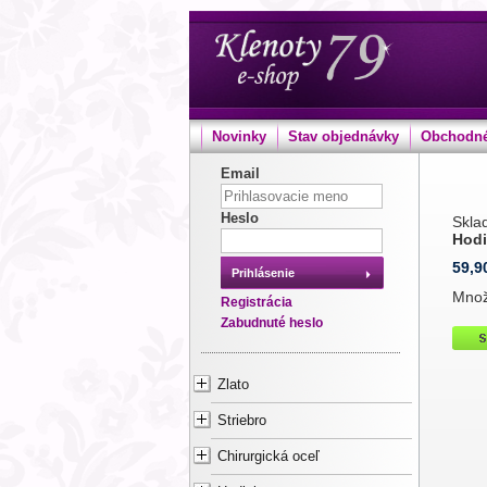
Novinky
Stav objednávky
Obchodné
Email
Heslo
Sklad
Hod
59,9
Prihlásenie
Mno
Registrácia
Zabudnuté heslo
Zlato
Striebro
Chirurgická oceľ