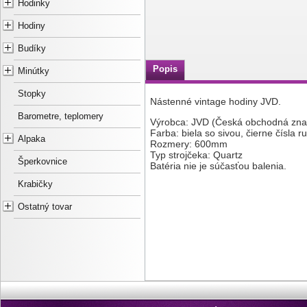
Hodinky
Hodiny
Budíky
Popis
Minútky
Stopky
Nástenné vintage hodiny JVD.
Barometre, teplomery
Výrobca: JVD (Česká obchodná zna
Farba: biela so sivou, čierne čísla r
Alpaka
Rozmery: 600mm
Typ strojčeka: Quartz
Šperkovnice
Batéria nie je súčasťou balenia.
Krabičky
Ostatný tovar