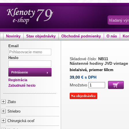
Novinky
Stav objednávky
Obchodné podmienky
O nás
Kon
Email
Heslo
Skladové číslo:
NB11
Nástenné hodiny JVD vintage
biela/sivá, priemer 60cm
Prihlásenie
39,00
€ s DPH
Registrácia
Množstvo
Zabudnuté heslo
Zlato
Striebro
Chirurgická oceľ