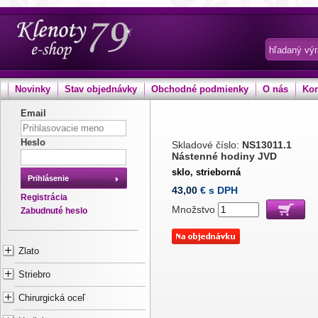
Novinky
Stav objednávky
Obchodné podmienky
O nás
Kon
Email
Heslo
Skladové číslo:
NS13011.1
Nástenné hodiny JVD
sklo, strieborná
Prihlásenie
43,00
€ s DPH
Registrácia
Množstvo
Zabudnuté heslo
Zlato
Striebro
Chirurgická oceľ