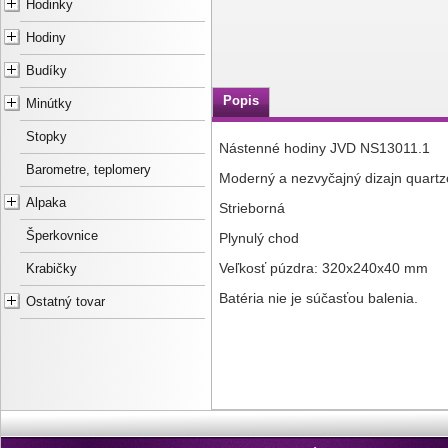
Hodinky
Hodiny
Budíky
Popis
Minútky
Stopky
Nástenné hodiny JVD NS13011.1
Barometre, teplomery
Moderný a nezvyčajný dizajn quartz
Alpaka
Strieborná
Šperkovnice
Plynulý chod
Veľkosť púzdra: 320x240x40 mm
Krabičky
Batéria nie je súčasťou balenia.
Ostatný tovar