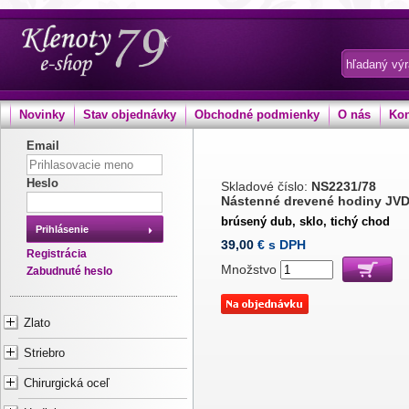
Novinky
Stav objednávky
Obchodné podmienky
O nás
Kon
Email
Heslo
Skladové číslo:
NS2231/78
Nástenné drevené hodiny JV
brúsený dub, sklo, tichý chod
Prihlásenie
39,00
€ s DPH
Registrácia
Množstvo
Zabudnuté heslo
Zlato
Striebro
Chirurgická oceľ