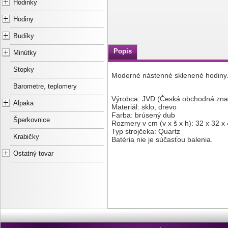
Hodinky
Hodiny
Budíky
Popis
Minútky
Stopky
Moderné nástenné sklenené hodiny
Barometre, teplomery
Výrobca: JVD (Česká obchodná zna
Alpaka
Materiál: sklo, drevo
Farba: brúsený dub
Šperkovnice
Rozmery v cm (v x š x h): 32 x 32 x 
Typ strojčeka: Quartz
Krabičky
Batéria nie je súčasťou balenia.
Ostatný tovar