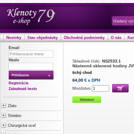
Novinky
Stav objednávky
Obchodné podmienky
O nás
Kon
Email
Heslo
Skladové číslo:
NS2533.1
Nástenné sklenené hodiny J
tichý chod
Prihlásenie
64,00
€ s DPH
Registrácia
Množstvo
Zabudnuté heslo
Zlato
Striebro
Chirurgická oceľ