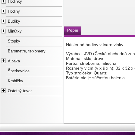
Hodinky
Hodiny
Budíky
Popis
Minútky
Stopky
Nástenné hodiny v tvare vlnky.
Barometre, teplomery
Výrobca: JVD (Česká obchodná zna
Materiál: sklo, drevo
Alpaka
Farba: strieborná, mliečna
Rozmery v cm (v x š x h): 32 x 32 x 
Šperkovnice
Typ strojčeka: Quartz
Batéria nie je súčasťou balenia.
Krabičky
Ostatný tovar