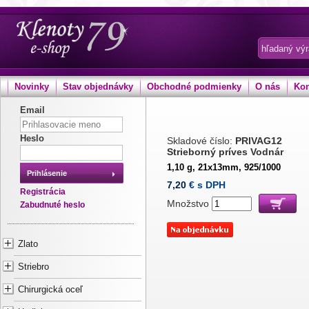
Novinky
Stav objednávky
Obchodné podmienky
O nás
Kon
Email
Heslo
Skladové číslo:
PRIVAG12
Strieborný príves Vodnár
1,10 g, 21x13mm, 925/1000
Prihlásenie
7,20
€ s DPH
Registrácia
Množstvo
Zabudnuté heslo
Zlato
Striebro
Chirurgická oceľ