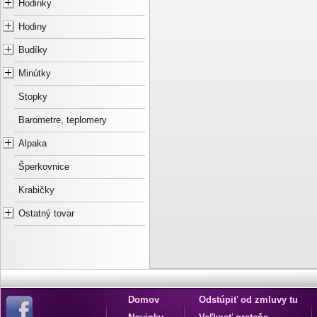
Hodinky
Hodiny
Budíky
Minútky
Stopky
Barometre, teplomery
Alpaka
Šperkovnice
Krabičky
Ostatný tovar
Domov
Odstúpiť od zmluvy tu