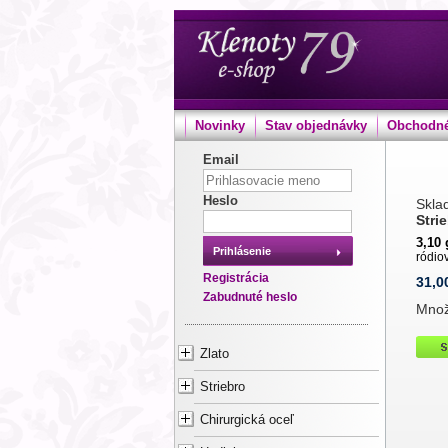
Novinky
Stav objednávky
Obchodné
Email
Heslo
Sklad
Stri
3,10 
Prihlásenie
ródio
Registrácia
31,0
Zabudnuté heslo
Mno
Zlato
Striebro
Chirurgická oceľ