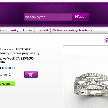
 podmienky
O nás
Kontakt
Ochrana osobných údajov
ové číslo:
PRSTAG1
eborný prsteň prepletaný
g, veľkosť 57, 925/1000
vaný
0
€ s DPH
žstvo