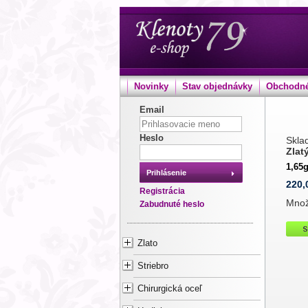
Novinky
Stav objednávky
Obchodné
Email
Heslo
Sklad
Zlat
1,65g
Prihlásenie
220,
Registrácia
Mno
Zabudnuté heslo
Zlato
Striebro
Chirurgická oceľ