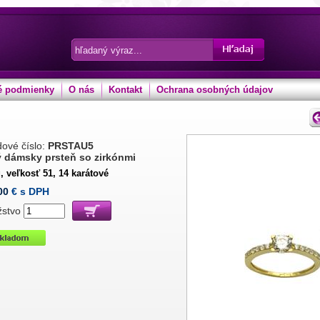
 podmienky
O nás
Kontakt
Ochrana osobných údajov
ové číslo:
PRSTAU5
ý dámsky prsteň so zirkónmi
, veľkosť 51, 14 karátové
00
€ s DPH
žstvo