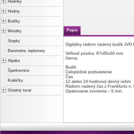
Hodinky
Hodiny
Budíky
Popis
Minútky
Stopky
Digitálny rádiom riadený budík JVD
Barometre, teplomery
Veľkosť púzdra: 87x85x50 mm
čierna
Alpaka
Budík
Šperkovnice
Celoplošné podsvietenie
Čas
Krabičky
12 alebo 24-hodinový denný režim
Rádiom riadený čas z Frankfurtu n.
Ostatný tovar
Opakovanie zvonenia – 5 min.