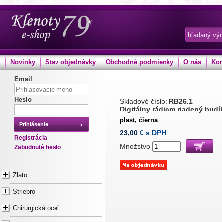
Novinky
Stav objednávky
Obchodné podmienky
O nás
Kon
Email
Heslo
Skladové číslo:
RB26.1
Digitálny rádiom riadený bud
plast, čierna
Prihlásenie
23,00
€ s DPH
Registrácia
Množstvo
Zabudnuté heslo
Zlato
Striebro
Chirurgická oceľ