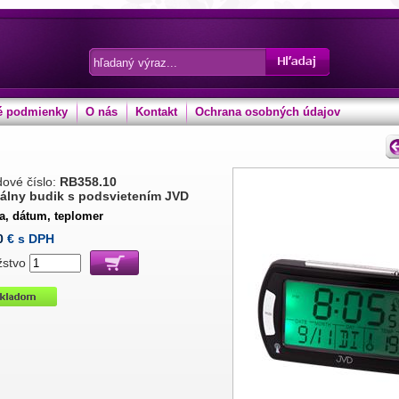
 podmienky
O nás
Kontakt
Ochrana osobných údajov
ové číslo:
RB358.10
tálny budik s podsvietením JVD
na, dátum, teplomer
0
€ s DPH
žstvo