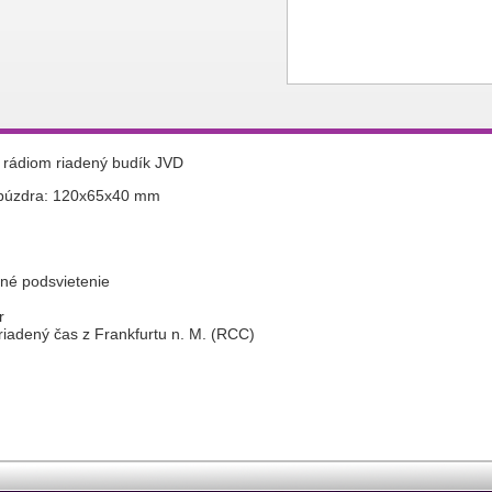
y rádiom riadený budík JVD
 púzdra: 120x65x40 mm
šné podsvietenie
er
iadený čas z Frankfurtu n. M. (RCC)