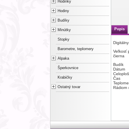
Hodinky
Hodiny
Budíky
Popis
Minútky
Stopky
Digitáln
Barometre, teplomery
Veľkosť
čierna
Alpaka
Budík
Šperkovnice
Dátum
Celoplo
Krabičky
Čas
Teplom
Ostatný tovar
Rádiom r