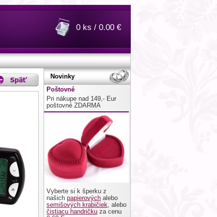
0 ks / 0.00 €
Novinky
Poštovné
Pri nákupe nad 149,- Eur
poštovné ZDARMA
Vyberte si k šperku z
našich
papierových
alebo
semišových krabičiek
, alebo
čistiacu handričku
za cenu