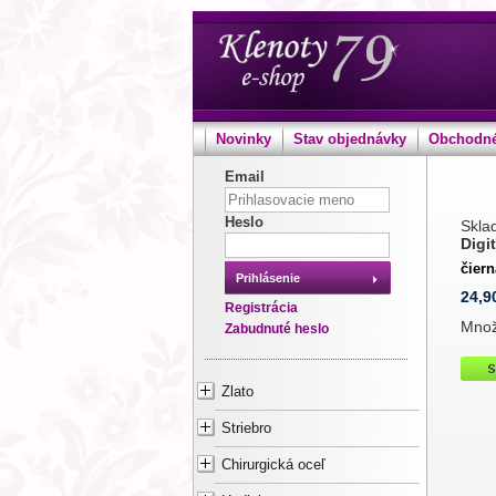
Novinky
Stav objednávky
Obchodné
Email
Heslo
Sklad
Digi
čier
Prihlásenie
24,9
Registrácia
Mno
Zabudnuté heslo
Zlato
Striebro
Chirurgická oceľ