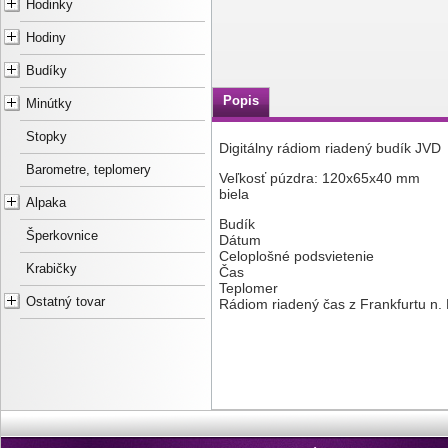
Hodinky
Hodiny
Budíky
Popis
Minútky
Stopky
Digitálny rádiom riadený budík JVD
Barometre, teplomery
Veľkosť púzdra: 120x65x40 mm
biela
Alpaka
Budík
Šperkovnice
Dátum
Celoplošné podsvietenie
Krabičky
Čas
Teplomer
Ostatný tovar
Rádiom riadený čas z Frankfurtu n.