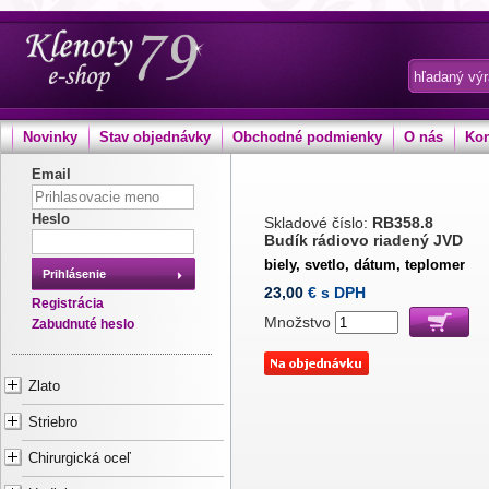
Novinky
Stav objednávky
Obchodné podmienky
O nás
Kon
Email
Heslo
Skladové číslo:
RB358.8
Budík rádiovo riadený JVD
biely, svetlo, dátum, teplomer
Prihlásenie
23,00
€ s DPH
Registrácia
Množstvo
Zabudnuté heslo
Zlato
Striebro
Chirurgická oceľ