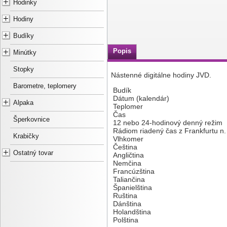
Hodinky
Hodiny
Budíky
Popis
Minútky
Stopky
Nástenné digitálne hodiny JVD.
Barometre, teplomery
Budík
Dátum (kalendár)
Alpaka
Teplomer
Čas
Šperkovnice
12 nebo 24-hodinový denný režim
Rádiom riadený čas z Frankfurtu n
Krabičky
Vlhkomer
Čeština
Ostatný tovar
Angličtina
Nemčina
Francúzština
Taliančina
Španielština
Ruština
Dánština
Holandština
Polština