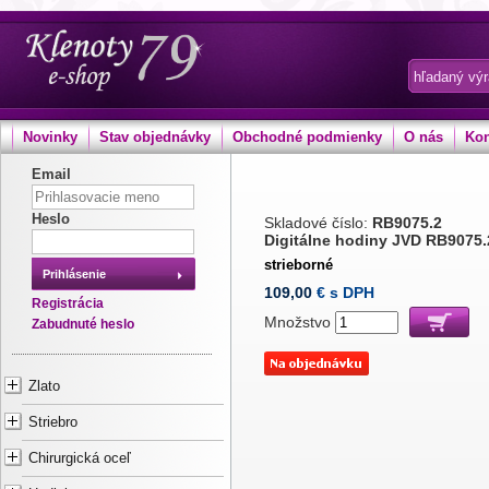
Novinky
Stav objednávky
Obchodné podmienky
O nás
Kon
Email
Heslo
Skladové číslo:
RB9075.2
Digitálne hodiny JVD RB9075.
strieborné
Prihlásenie
109,00
€ s DPH
Registrácia
Množstvo
Zabudnuté heslo
Zlato
Striebro
Chirurgická oceľ