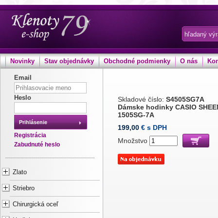
Novinky
Stav objednávky
Obchodné podmienky
O nás
Kon
Email
Heslo
Skladové číslo:
S4505SG7A
Dámske hodinky CASIO SHEE
1505SG-7A
Prihlásenie
199,00
€ s DPH
Registrácia
Množstvo
Zabudnuté heslo
Zlato
Striebro
Chirurgická oceľ