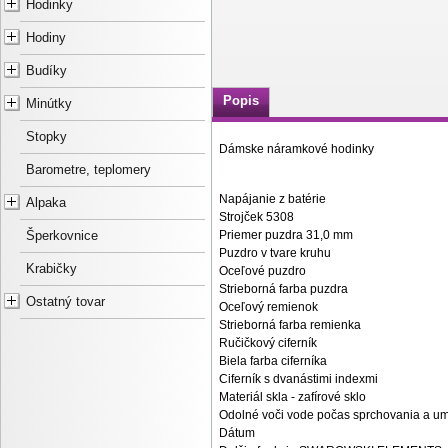
Hodinky
Hodiny
Budíky
Popis
Minútky
Stopky
Dámske náramkové hodinky
Barometre, teplomery
Napájanie z batérie
Alpaka
Strojček 5308
Priemer puzdra 31,0 mm
Šperkovnice
Puzdro v tvare kruhu
Krabičky
Oceľové puzdro
Strieborná farba puzdra
Ostatný tovar
Oceľový remienok
Strieborná farba remienka
Ručičkový ciferník
Biela farba ciferníka
Ciferník s dvanástimi indexmi
Materiál skla - zafírové sklo
Odolné voči vode počas sprchovania a u
Dátum