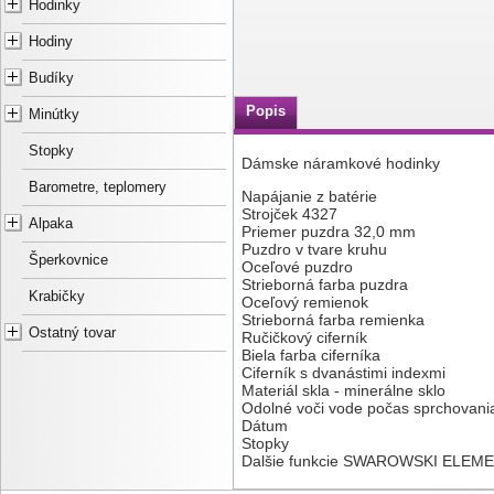
Hodinky
Hodiny
Budíky
Popis
Minútky
Stopky
Dámske náramkové hodinky
Barometre, teplomery
Napájanie z batérie
Strojček 4327
Alpaka
Priemer puzdra 32,0 mm
Puzdro v tvare kruhu
Šperkovnice
Oceľové puzdro
Strieborná farba puzdra
Krabičky
Oceľový remienok
Strieborná farba remienka
Ostatný tovar
Ručičkový ciferník
Biela farba ciferníka
Ciferník s dvanástimi indexmi
Materiál skla - minerálne sklo
Odolné voči vode počas sprchovani
Dátum
Stopky
Dalšie funkcie SWAROWSKI ELEM