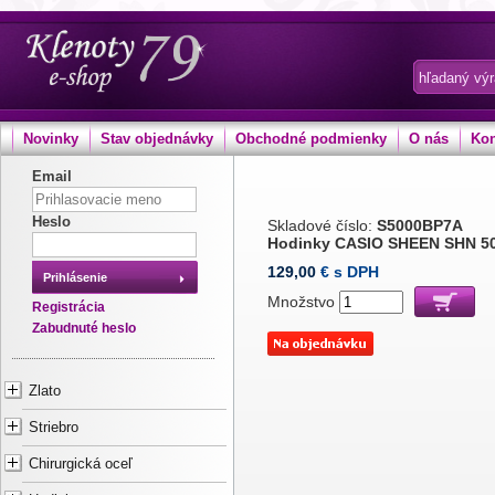
Novinky
Stav objednávky
Obchodné podmienky
O nás
Kon
Email
Heslo
Skladové číslo:
S5000BP7A
Hodinky CASIO SHEEN SHN 5
129,00
€ s DPH
Prihlásenie
Množstvo
Registrácia
Zabudnuté heslo
Zlato
Striebro
Chirurgická oceľ