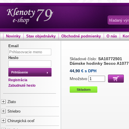
Novinky
Stav objednávky
Obchodné podmienky
O nás
Kon
Email
Heslo
Skladové číslo:
SA10772501
Dámske hodinky Secco A1077
44,90
€ s DPH
Prihlásenie
Množstvo
Registrácia
Zabudnuté heslo
Zlato
Striebro
Chirurgická oceľ