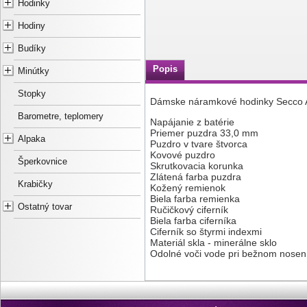
Hodinky
Hodiny
Budíky
Popis
Minútky
Stopky
Dámske náramkové hodinky Secco 
Barometre, teplomery
Napájanie z batérie
Priemer puzdra 33,0 mm
Alpaka
Puzdro v tvare štvorca
Kovové puzdro
Šperkovnice
Skrutkovacia korunka
Zlátená farba puzdra
Krabičky
Kožený remienok
Biela farba remienka
Ostatný tovar
Ručičkový ciferník
Biela farba ciferníka
Ciferník so štyrmi indexmi
Materiál skla - minerálne sklo
Odolné voči vode pri bežnom nosen