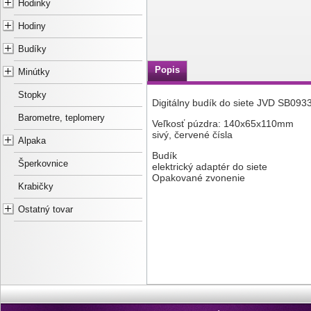
Hodinky
Hodiny
Budíky
Popis
Minútky
Stopky
Digitálny budík do siete JVD SB093
Barometre, teplomery
Veľkosť púzdra: 140x65x110mm
sivý, červené čísla
Alpaka
Budík
Šperkovnice
elektrický adaptér do siete
Opakované zvonenie
Krabičky
Ostatný tovar