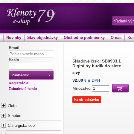
Novinky
Stav objednávky
Obchodné podmienky
O nás
Kon
Email
Heslo
Skladové číslo:
SB0933.1
Digitálny budík do siete
sivý
Prihlásenie
32,00
€ s DPH
Registrácia
Množstvo
Zabudnuté heslo
Zlato
Striebro
Chirurgická oceľ