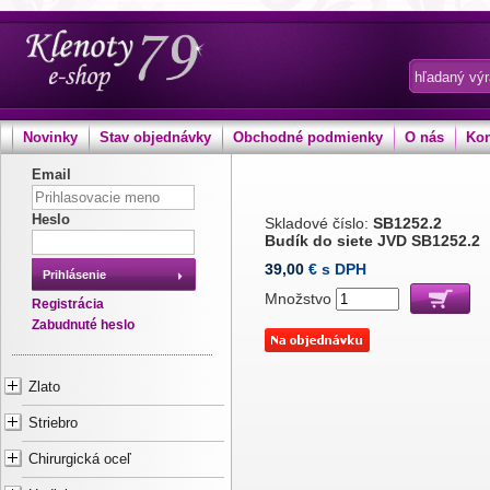
Novinky
Stav objednávky
Obchodné podmienky
O nás
Kon
Email
Heslo
Skladové číslo:
SB1252.2
Budík do siete JVD SB1252.2
39,00
€ s DPH
Prihlásenie
Množstvo
Registrácia
Zabudnuté heslo
Zlato
Striebro
Chirurgická oceľ