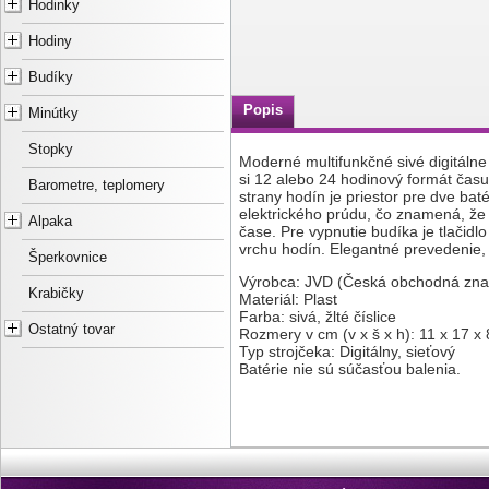
Hodinky
Hodiny
Budíky
Popis
Minútky
Stopky
Moderné multifunkčné sivé digitálne
si 12 alebo 24 hodinový formát času)
Barometre, teplomery
strany hodín je priestor pre dve bat
elektrického prúdu, čo znamená, že 
Alpaka
čase. Pre vypnutie budíka je tlačidl
vrchu hodín. Elegantné prevedenie,
Šperkovnice
Výrobca: JVD (Česká obchodná zna
Krabičky
Materiál: Plast
Farba: sivá, žlté číslice
Ostatný tovar
Rozmery v cm (v x š x h): 11 x 17 x 
Typ strojčeka: Digitálny, sieťový
Batérie nie sú súčasťou balenia.