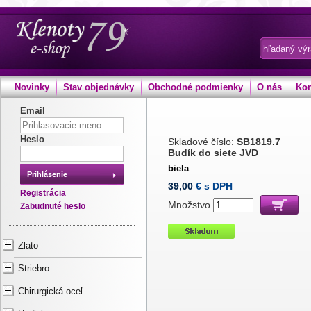
Novinky
Stav objednávky
Obchodné podmienky
O nás
Kon
Email
Heslo
Skladové číslo:
SB1819.7
Budík do siete JVD
biela
Prihlásenie
39,00
€ s DPH
Registrácia
Množstvo
Zabudnuté heslo
Zlato
Striebro
Chirurgická oceľ