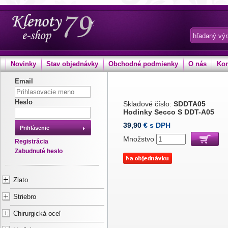
Novinky
Stav objednávky
Obchodné podmienky
O nás
Kon
Email
Heslo
Skladové číslo:
SDDTA05
Hodinky Secco S DDT-A05
39,90
€ s DPH
Prihlásenie
Množstvo
Registrácia
Zabudnuté heslo
Zlato
Striebro
Chirurgická oceľ