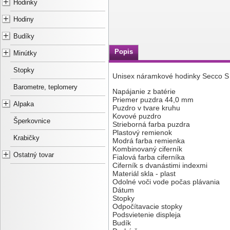
Hodinky
Hodiny
Budíky
Popis
Minútky
Stopky
Unisex náramkové hodinky Secco 
Barometre, teplomery
Napájanie z batérie
Priemer puzdra 44,0 mm
Alpaka
Puzdro v tvare kruhu
Kovové puzdro
Šperkovnice
Strieborná farba puzdra
Plastový remienok
Krabičky
Modrá farba remienka
Kombinovaný ciferník
Ostatný tovar
Fialová farba ciferníka
Ciferník s dvanástimi indexmi
Materiál skla - plast
Odolné voči vode počas plávania
Dátum
Stopky
Odpočítavacie stopky
Podsvietenie displeja
Budík