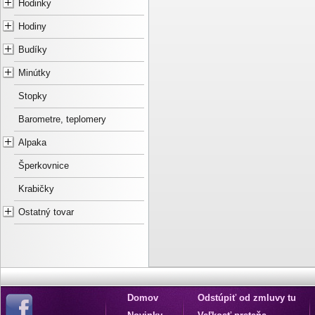
Hodinky
Hodiny
Budíky
Minútky
Stopky
Barometre, teplomery
Alpaka
Šperkovnice
Krabičky
Ostatný tovar
Domov
Odstúpiť od zmluvy tu