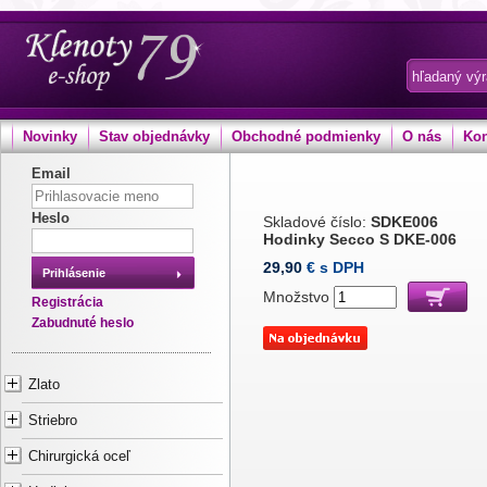
Novinky
Stav objednávky
Obchodné podmienky
O nás
Kon
Email
Heslo
Skladové číslo:
SDKE006
Hodinky Secco S DKE-006
29,90
€ s DPH
Prihlásenie
Množstvo
Registrácia
Zabudnuté heslo
Zlato
Striebro
Chirurgická oceľ