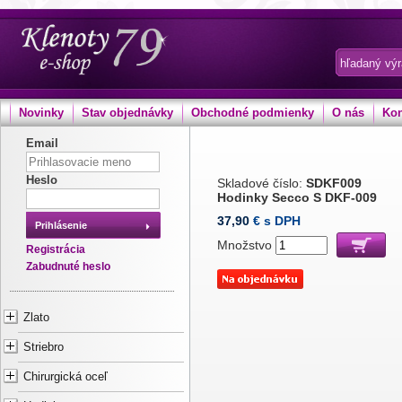
Novinky
Stav objednávky
Obchodné podmienky
O nás
Kon
Email
Heslo
Skladové číslo:
SDKF009
Hodinky Secco S DKF-009
37,90
€ s DPH
Prihlásenie
Množstvo
Registrácia
Zabudnuté heslo
Zlato
Striebro
Chirurgická oceľ