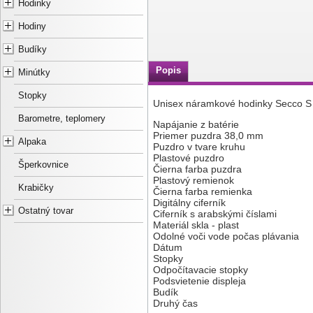
Hodinky
Hodiny
Budíky
Popis
Minútky
Stopky
Unisex náramkové hodinky Secco 
Barometre, teplomery
Napájanie z batérie
Priemer puzdra 38,0 mm
Alpaka
Puzdro v tvare kruhu
Plastové puzdro
Šperkovnice
Čierna farba puzdra
Plastový remienok
Krabičky
Čierna farba remienka
Digitálny ciferník
Ostatný tovar
Ciferník s arabskými číslami
Materiál skla - plast
Odolné voči vode počas plávania
Dátum
Stopky
Odpočítavacie stopky
Podsvietenie displeja
Budík
Druhý čas