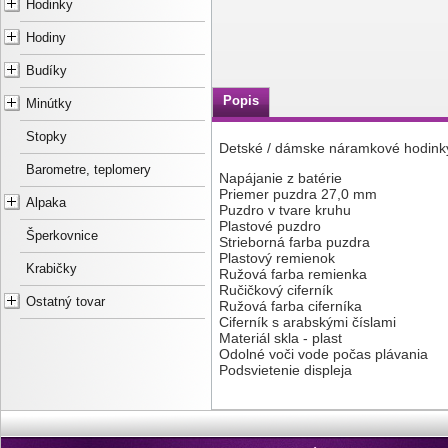
Hodinky
Hodiny
Budíky
Popis
Minútky
Stopky
Detské / dámske náramkové hodin
Barometre, teplomery
Napájanie z batérie
Priemer puzdra 27,0 mm
Alpaka
Puzdro v tvare kruhu
Plastové puzdro
Šperkovnice
Strieborná farba puzdra
Plastový remienok
Krabičky
Ružová farba remienka
Ručičkový ciferník
Ostatný tovar
Ružová farba ciferníka
Ciferník s arabskými číslami
Materiál skla - plast
Odolné voči vode počas plávania
Podsvietenie displeja