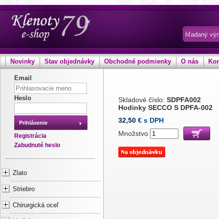
Novinky
Stav objednávky
Obchodné podmienky
O nás
Kon
Email
Heslo
Skladové číslo:
SDPFA002
Hodinky SECCO S DPFA-002
32,50
€ s DPH
Prihlásenie
Množstvo
Registrácia
Zabudnuté heslo
Zlato
Striebro
Chirurgická oceľ