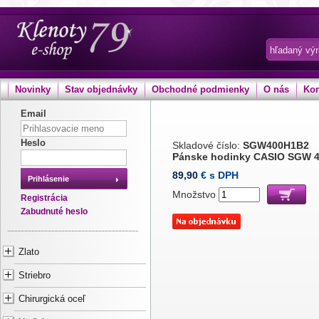
Novinky
Stav objednávky
Obchodné podmienky
O nás
Kon
Email
Heslo
Skladové číslo:
SGW400H1B2
Pánske hodinky CASIO SGW 
89,90
€ s DPH
Prihlásenie
Množstvo
Registrácia
Zabudnuté heslo
Zlato
Striebro
Chirurgická oceľ