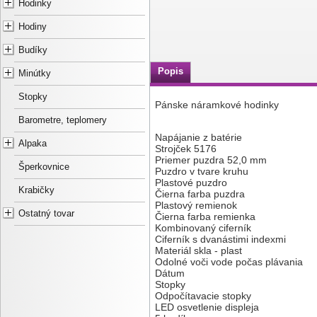
Hodinky
Hodiny
Budíky
Popis
Minútky
Stopky
Pánske náramkové hodinky
Barometre, teplomery
Napájanie z batérie
Alpaka
Strojček 5176
Priemer puzdra 52,0 mm
Šperkovnice
Puzdro v tvare kruhu
Plastové puzdro
Krabičky
Čierna farba puzdra
Plastový remienok
Ostatný tovar
Čierna farba remienka
Kombinovaný ciferník
Ciferník s dvanástimi indexmi
Materiál skla - plast
Odolné voči vode počas plávania
Dátum
Stopky
Odpočítavacie stopky
LED osvetlenie displeja