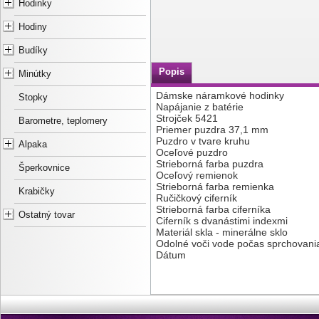
Hodinky
Hodiny
Budíky
Popis
Minútky
Dámske náramkové hodinky
Stopky
Napájanie z batérie
Strojček 5421
Barometre, teplomery
Priemer puzdra 37,1 mm
Puzdro v tvare kruhu
Alpaka
Oceľové puzdro
Strieborná farba puzdra
Šperkovnice
Oceľový remienok
Strieborná farba remienka
Krabičky
Ručičkový ciferník
Strieborná farba ciferníka
Ostatný tovar
Ciferník s dvanástimi indexmi
Materiál skla - minerálne sklo
Odolné voči vode počas sprchovani
Dátum