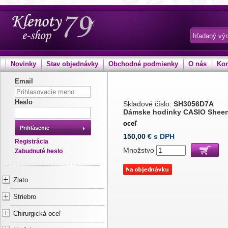
Novinky
Stav objednávky
Obchodné podmienky
O nás
Kon
Email
Heslo
Skladové číslo:
SH3056D7A
Dámske hodinky CASIO Shee
oceľ
Prihlásenie
150,00
€ s DPH
Registrácia
Množstvo
Zabudnuté heslo
Zlato
Striebro
Chirurgická oceľ