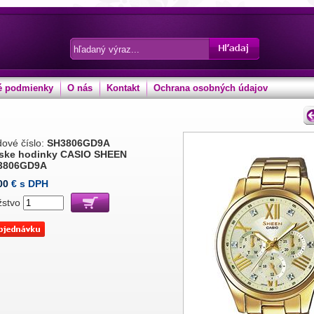
 podmienky
O nás
Kontakt
Ochrana osobných údajov
ové číslo:
SH3806GD9A
ske hodinky CASIO SHEEN
3806GD9A
00
€ s DPH
žstvo