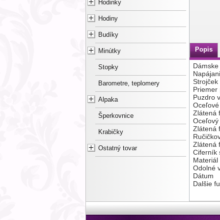
Hodinky
Hodiny
Budíky
Popis
Minútky
Dámske 
Stopky
Napájani
Strojček
Barometre, teplomery
Priemer
Puzdro v
Alpaka
Oceľové
Zlátená 
Šperkovnice
Oceľový
Zlátená 
Krabičky
Ručičkov
Zlátená 
Ostatný tovar
Ciferník
Materiál
Odolné 
Dátum
Dalšie 