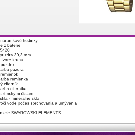
náramkové hodinky
e z batérie
 5420
 puzdra 39,3 mm
 tvare kruhu
 puzdro
farba puzdra
 remienok
farba remienka
ý ciferník
farba ciferníka
 s rímskymi číslami
 skla - minerálne sklo
voči vode počas sprchovania a umývania
funkcie SWAROWSKI ELEMENTS