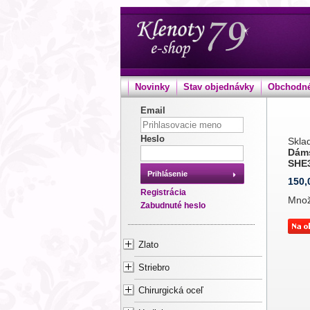
Novinky
Stav objednávky
Obchodné
Email
Heslo
Sklad
Dám
SHE
Prihlásenie
150,
Registrácia
Mno
Zabudnuté heslo
Zlato
Striebro
Chirurgická oceľ