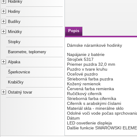
Hodinky
Hodiny
Budíky
Popis
Minútky
Stopky
Dámske náramkové hodinky
Barometre, teplomery
Napájanie z batérie
Strojček 5317
Alpaka
Priemer puzdra 32,0 mm
Puzdro v tvare kruhu
Šperkovnice
Oceľové puzdro
Strieborná farba puzdra
Krabičky
Kožený remienok
Červená farba remienka
Ostatný tovar
Ručičkový ciferník
Strieborná farba ciferníka
Ciferník s arabskými číslami
Materiál skla - minerálne sklo
Odolné voči vode počas sprchovani
Dátum
LED osvetlenie displeja
Dalšie funkcie SWAROWSKI ELEM