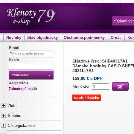
Novinky
Stav objednávky
Obchodné podmienky
O nás
Kon
Email
Heslo
Skladové číslo:
SHE40317A1
Dámske hodinky CASIO SHEE
4031L-7A1
Prihlásenie
159,00
€ s DPH
Registrácia
Množstvo
Zabudnuté heslo
Zlato
Striebro
Chirurgická oceľ