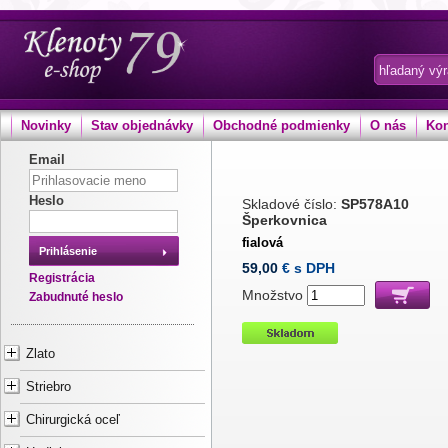
Novinky
Stav objednávky
Obchodné podmienky
O nás
Kon
Email
Heslo
Skladové číslo:
SP578A10
Šperkovnica
fialová
Prihlásenie
59,00
€ s DPH
Registrácia
Množstvo
Zabudnuté heslo
Zlato
Striebro
Chirurgická oceľ