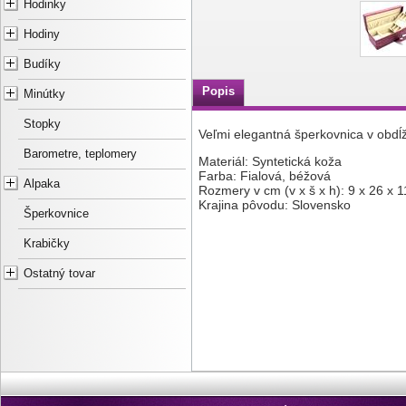
Hodinky
Hodiny
Budíky
Popis
Minútky
Stopky
Veľmi elegantná šperkovnica v obdĺ
Barometre, teplomery
Materiál: Syntetická koža
Farba: Fialová, béžová
Alpaka
Rozmery v cm (v x š x h): 9 x 26 x 1
Krajina pôvodu: Slovensko
Šperkovnice
Krabičky
Ostatný tovar