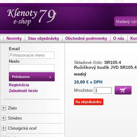
Novinky
Stav objednávky
Obchodné podmienky
O nás
Kon
Email
Heslo
Skladové číslo:
SR105.4
Ručičkový budík JVD SR105.4
modrý
Prihlásenie
10,00
€ s DPH
Registrácia
Množstvo
Zabudnuté heslo
Zlato
Striebro
Chirurgická oceľ