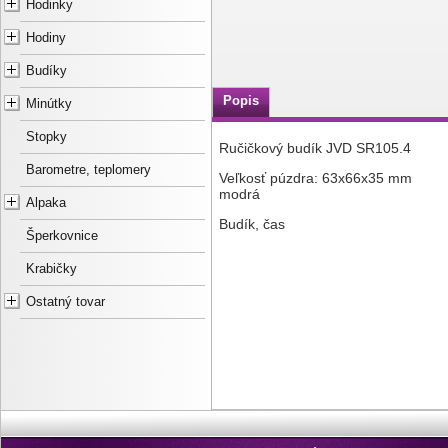
Hodinky
Hodiny
Budíky
Popis
Minútky
Stopky
Ručičkový budík JVD SR105.4
Barometre, teplomery
Veľkosť púzdra: 63x66x35 mm
modrá
Alpaka
Budík, čas
Šperkovnice
Krabičky
Ostatný tovar