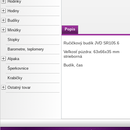
Hodinky
Hodiny
Budíky
Popis
Minútky
Stopky
Ručičkový budík JVD SR105.6
Barometre, teplomery
Veľkosť púzdra: 63x66x35 mm
strieborná
Alpaka
Budík, čas
Šperkovnice
Krabičky
Ostatný tovar