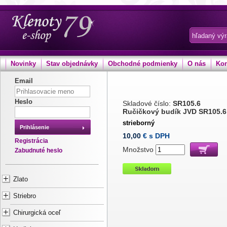
Novinky
Stav objednávky
Obchodné podmienky
O nás
Kon
Email
Heslo
Skladové číslo:
SR105.6
Ručičkový budík JVD SR105.6
strieborný
Prihlásenie
10,00
€ s DPH
Registrácia
Množstvo
Zabudnuté heslo
Zlato
Striebro
Chirurgická oceľ