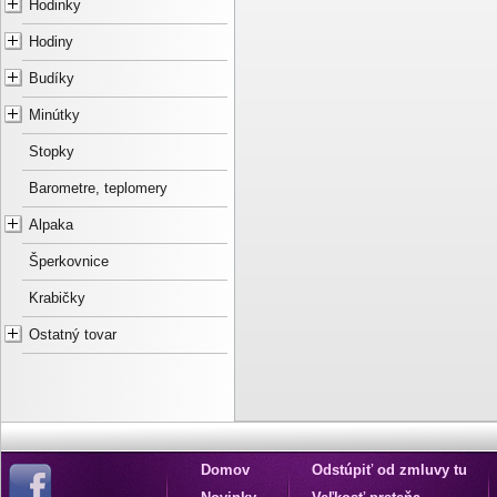
Hodinky
Hodiny
Budíky
Minútky
Stopky
Barometre, teplomery
Alpaka
Šperkovnice
Krabičky
Ostatný tovar
Domov
Odstúpiť od zmluvy tu