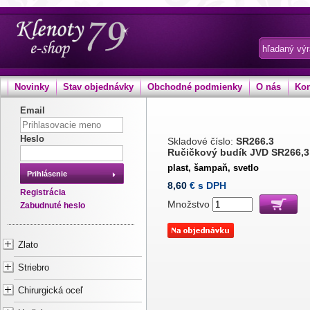
Novinky
Stav objednávky
Obchodné podmienky
O nás
Kon
Email
Heslo
Skladové číslo:
SR266.3
Ručičkový budík JVD SR266,3
plast, šampaň, svetlo
Prihlásenie
8,60
€ s DPH
Registrácia
Množstvo
Zabudnuté heslo
Zlato
Striebro
Chirurgická oceľ