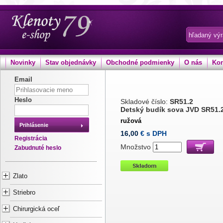
Novinky
Stav objednávky
Obchodné podmienky
O nás
Kon
Email
Heslo
Skladové číslo:
SR51.2
Detský budík sova JVD SR51.
ružová
Prihlásenie
16,00
€ s DPH
Registrácia
Množstvo
Zabudnuté heslo
Zlato
Striebro
Chirurgická oceľ