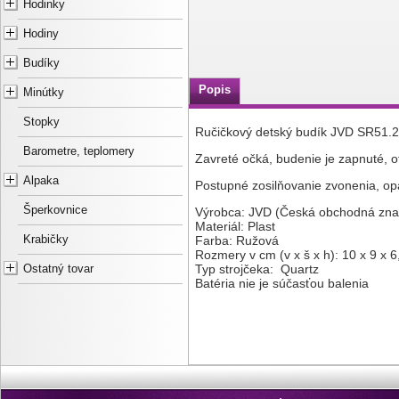
Hodinky
Hodiny
Budíky
Popis
Minútky
Stopky
Ručičkový detský budík JVD SR51.2
Barometre, teplomery
Zavreté očká, budenie je zapnuté, o
Alpaka
Postupné zosilňovanie zvonenia, op
Šperkovnice
Výrobca: JVD (Česká obchodná zna
Materiál: Plast
Farba: Ružová
Krabičky
Rozmery v cm (v x š x h): 10 x 9 x 6
Typ strojčeka: Quartz
Ostatný tovar
Batéria nie je súčasťou balenia