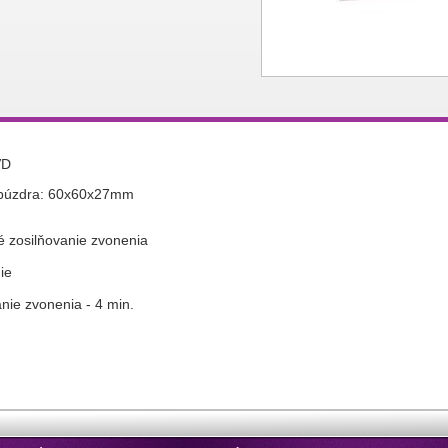
VD
 púzdra: 60x60x27mm
 zosilňovanie zvonenia
ie
ie zvonenia - 4 min.