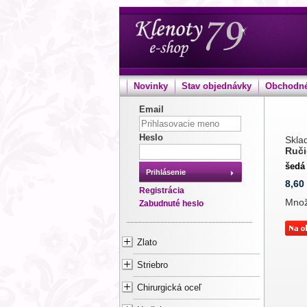
Novinky
Stav objednávky
Obchodné
Email
Heslo
Sklad
Ruči
šedá
Prihlásenie
8,60
Registrácia
Mno
Zabudnuté heslo
Zlato
Striebro
Chirurgická oceľ