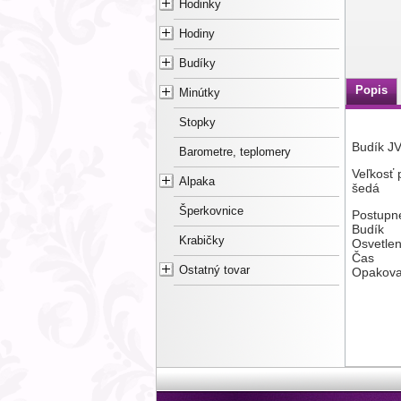
Hodinky
Hodiny
Budíky
Popis
Minútky
Stopky
Budík J
Barometre, teplomery
Veľkosť
Alpaka
šedá
Šperkovnice
Postupné
Budík
Krabičky
Osvetlen
Čas
Ostatný tovar
Opakovan