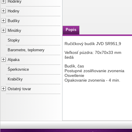
Hodinky
Hodiny
Budíky
Popis
Minútky
Stopky
Ručičkový budík JVD SR951,9
Barometre, teplomery
Veľkosť púzdra: 70x70x33 mm
šedá
Alpaka
Budík, čas
Šperkovnice
Postupné zosilňovanie zvonenia
Osvetlenie
Krabičky
Opakovanie zvonenia - 4 min.
Ostatný tovar