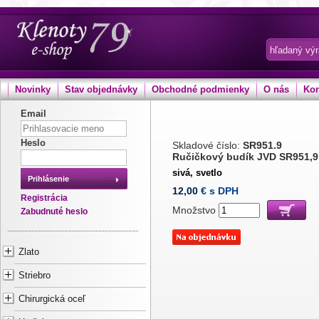
Novinky
Stav objednávky
Obchodné podmienky
O nás
Kon
Email
Heslo
Skladové číslo:
SR951.9
Ručičkový budík JVD SR951,9
sivá, svetlo
Prihlásenie
12,00
€ s DPH
Registrácia
Množstvo
Zabudnuté heslo
Zlato
Striebro
Chirurgická oceľ