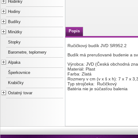
Hodinky
Hodiny
Budíky
Popis
Minútky
Stopky
Ručičkový budík JVD SR952.2
Barometre, teplomery
Budík má prerušované budenie a sve
Alpaka
Výrobca: JVD (Česká obchodná zna
Materiál: Plast
Šperkovnice
Farba: Zlatá
Rozmery v cm (v x š x h): 7 x 7 x 3,
Krabičky
Typ strojčeka: Ručičkový
Batéria nie je súčasťou balenia
Ostatný tovar