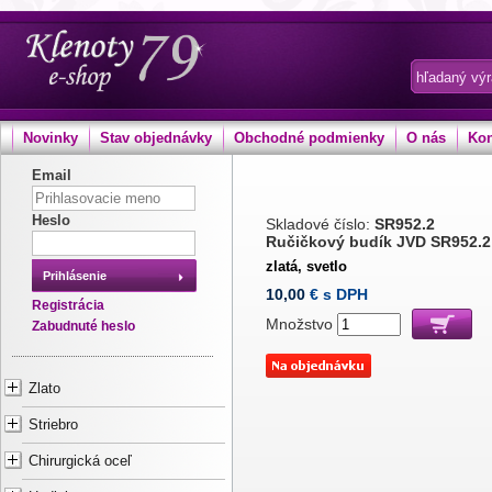
Novinky
Stav objednávky
Obchodné podmienky
O nás
Kon
Email
Heslo
Skladové číslo:
SR952.2
Ručičkový budík JVD SR952.2
zlatá, svetlo
Prihlásenie
10,00
€ s DPH
Registrácia
Množstvo
Zabudnuté heslo
Zlato
Striebro
Chirurgická oceľ