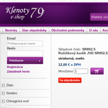
Novinky
Stav objednávky
Obchodné podmienky
O nás
Kon
Email
Heslo
Skladové číslo:
SR952.5
Ručičkový budík JVD SR952,5
strieborná, svetlo
Prihlásenie
12,00
€ s DPH
Registrácia
Množstvo
Zabudnuté heslo
Zlato
Striebro
Chirurgická oceľ