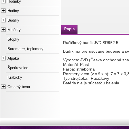
Hodinky
Hodiny
Budíky
Popis
Minútky
Stopky
Ručičkový budík JVD SR952.5
Barometre, teplomery
Budík má prerušované budenie a sve
Alpaka
Výrobca: JVD (Česká obchodná zna
Materiál: Plast
Šperkovnice
Farba: strieborná
Rozmery v cm (v x š x h): 7 x 7 x 3,
Krabičky
Typ strojčeka: Ručičkový
Batéria nie je súčasťou balenia
Ostatný tovar