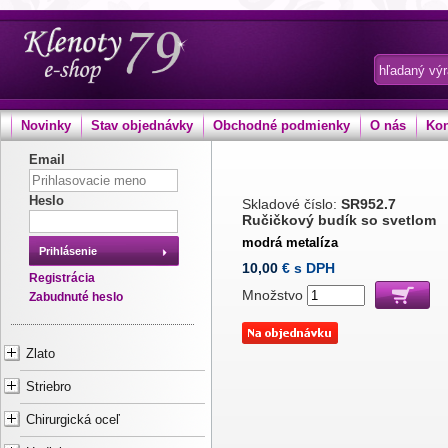
Novinky
Stav objednávky
Obchodné podmienky
O nás
Kon
Email
Heslo
Skladové číslo:
SR952.7
Ručičkový budík so svetlom
modrá metalíza
Prihlásenie
10,00
€ s DPH
Registrácia
Množstvo
Zabudnuté heslo
Zlato
Striebro
Chirurgická oceľ