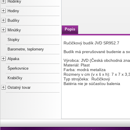
Hodinky
Hodiny
Budíky
Popis
Minútky
Stopky
Ručičkový budík JVD SR952.7
Barometre, teplomery
Budík má prerušované budenie a sve
Alpaka
Výrobca: JVD (Česká obchodná zna
Materiál: Plast
Šperkovnice
Farba: modrá metalíza
Rozmery v cm (v x š x h): 7 x 7 x 3,
Krabičky
Typ strojčeka: Ručičkový
Batéria nie je súčasťou balenia
Ostatný tovar