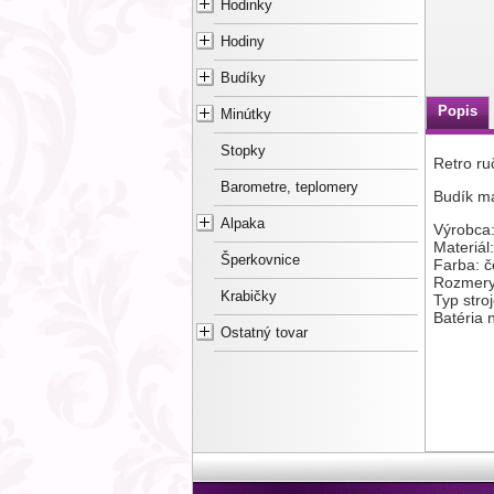
Hodinky
Hodiny
Budíky
Popis
Minútky
Stopky
Retro r
Barometre, teplomery
Budík má
Alpaka
Výrobca
Materiál:
Šperkovnice
Farba: 
Rozmer
Krabičky
Typ stro
Batéria 
Ostatný tovar