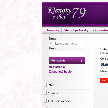
Novinky
Stav objednávky
Obchodné
Email
Heslo
Sklad
Retr
červ
Prihlásenie
15,0
Registrácia
Mno
Zabudnuté heslo
Zlato
Striebro
Chirurgická oceľ