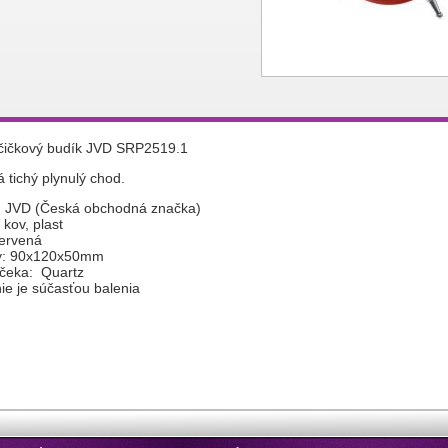
učičkový budík JVD SRP2519.1
 tichý plynulý chod.
: JVD (Česká obchodná značka)
 kov, plast
červená
y: 90x120x50mm
jčeka: Quartz
nie je súčasťou balenia