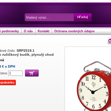
 podmienky
O nás
Kontakt
Ochrana osobných údajov
ové číslo:
SRP2519.1
o ručičkový budík, plynulý chod
ená
0
€ s DPH
žstvo