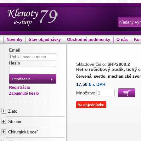
Novinky
Stav objednávky
Obchodné podmienky
O nás
Kon
Email
Heslo
Skladové číslo:
SRP2809.2
Retro ručičkový budík, tichý 
červená, svetlo, mechanické zvo
Prihlásenie
17,50
€ s DPH
Registrácia
Množstvo
Zabudnuté heslo
Zlato
Striebro
Chirurgická oceľ