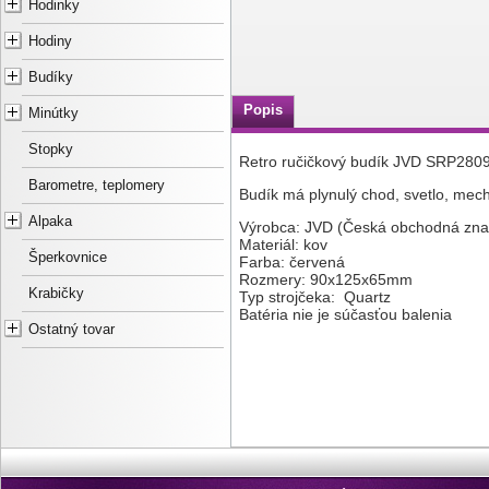
Hodinky
Hodiny
Budíky
Popis
Minútky
Stopky
Retro ručičkový budík JVD SRP280
Barometre, teplomery
Budík má plynulý chod, svetlo, mec
Alpaka
Výrobca: JVD (Česká obchodná zna
Materiál: kov
Šperkovnice
Farba: červená
Rozmery: 90x125x65mm
Krabičky
Typ strojčeka: Quartz
Batéria nie je súčasťou balenia
Ostatný tovar