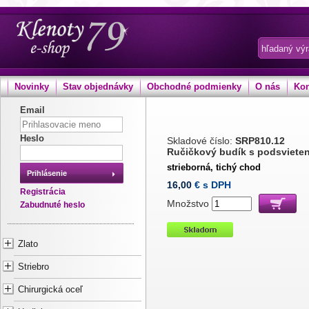
Novinky
Stav objednávky
Obchodné podmienky
O nás
Kon
Email
Heslo
Skladové číslo:
SRP810.12
Ručičkový budík s podsviete
strieborná, tichý chod
Prihlásenie
16,00
€ s DPH
Registrácia
Množstvo
Zabudnuté heslo
Zlato
Striebro
Chirurgická oceľ