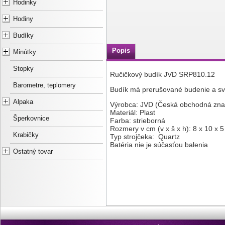
Hodinky
Hodiny
Budíky
Popis
Minútky
Stopky
Ručičkový budík JVD SRP810.12
Barometre, teplomery
Budík má prerušované budenie a svet
Alpaka
Výrobca: JVD (Česká obchodná zna
Materiál: Plast
Šperkovnice
Farba: strieborná
Rozmery v cm (v x š x h): 8 x 10 x 5
Krabičky
Typ strojčeka: Quartz
Batéria nie je súčasťou balenia
Ostatný tovar